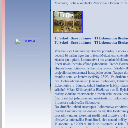
Machová, Tichá a kapitánka Zvařičová. Dobrou hru v p
TJ Sokol - Brno Juliánov - TJ Lokomotiva Břeclav 1
TJ Sokol - Brno Juliánov - TJ Lokomotiva Břeclav 0
Volejbalistky Lokomotivy Břeclav potvrdily 7.února 
vedený bývalým ligovým hráčem Meluzínem, chtěl přeruš
zůstalo jen u přání. Lokomotiva i bez zraněné Moláko
První utkání nebylo vůbec jednoduché. Trenér Barán
Hunkářovou, Křížovou a libero Lamrovou. Střídaly B
projevilo na koncentraci hostujícího celku. Naopak d
prvního setu, ve kterém zvítězily 25:23. Ve druhém
hru. Dobrá obrana na síti (Lucká, Slobodová, Fabikovič
Lokomotivu v útlumu, čehož brněnské hráčky okamžit
střídání. Místo Křížové přišla Blažková a za Š. Ryli
hráčky viditělně znervózněly a začali dělat nevynuce
Čtvrtý set byl jednoznačnou záležitostí pro Lokomotiv
I. Lucká a nahrávačka Slobodová.
Do druhého utkání nastoupila Lokomotiva ve vítězné
hráčky Lokomotivy na domácí velký tlak kvalitním 
prosadit v útoku. Extrémní rozdíl mezi družstvy byl v
předvedla univerzálka Hunkářová, ale i ostatní hráčky 
V sobotu 14.2.2009 v 10:00 se uskuteční v hale TJ