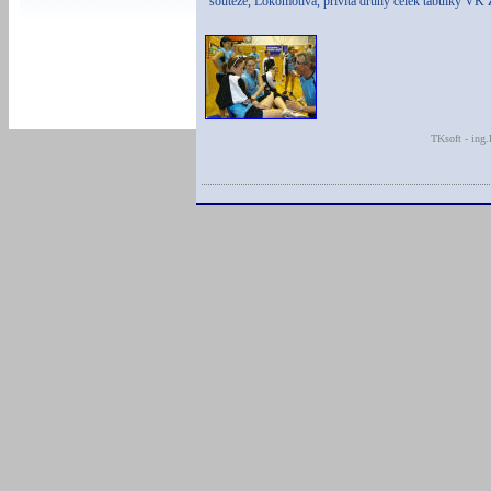
soutěže, Lokomotiva, přivítá druhý celek tabulky VK 
TKsoft - ing.