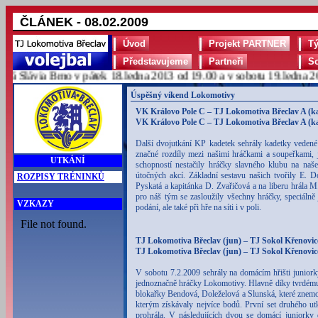
ČLÁNEK - 08.02.2009
Úvod
Projekt PARTNER
T
Představujeme
Partneři
S
Slávia Brno v pátek 18.ledna 2013 od 19.00 a v sobotu 19.ledna 2013
Úspěšný víkend Lokomotivy
VK Královo Pole C – TJ Lokomotiva Břeclav A (kad)
VK Královo Pole C – TJ Lokomotiva Břeclav A (kad)
Další dvojutkání KP kadetek sehrály kadetky vedené
značné rozdíly mezi našimi hráčkami a soupeřkami, j
UTKÁNÍ
schopností nestačily hráčky slavného klubu na naš
útočných akcí. Základní sestavu našich tvořily E.
ROZPISY TRÉNINKŮ
Pyskatá a kapitánka D. Zvařičová a na liberu hrála M
pro náš tým se zasloužily všechny hráčky, speciálně
VZKAZY
podání, ale také při hře na síti i v poli.
TJ Lokomotiva Břeclav (jun) – TJ Sokol Křenovice 
TJ Lokomotiva Břeclav (jun) – TJ Sokol Křenovice 
V sobotu 7.2.2009 sehrály na domácím hřišti juniorky
jednoznačně hráčky Lokomotivy. Hlavně díky tvrdému 
blokařky Bendová, Doleželová a Slunská, které znemo
kterým získávaly nejvíce bodů. První set druhého ut
prohrála. V následujících dvou se domácí juniorky 