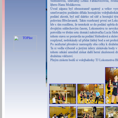
Slobodovou, smečařky Lenku Fabikovičovou, Ivonu
libero Hanu Molákovou.
Úvod zápasu byl oboustranně opatrný a velice vy
smečovaným podáním dělala hostujícím volejbalistk
podání zkrotit, byl míč daleko od sítě a hostující t
polovinu Břeclavanek. Takto rozehraný první set Lok
hře s tím rozdílem, že tentokrát se do podání opřela
dvojitým oddechovým časem, Lokomotivu to nevykoleji
potvrdila ve třetím setu domácí nahrávačka Lucía Slob
tohoto stavu se postavila na podání Slobodová a skór
rozplynul, nedokázaly už přidat žádný bod a set prohr
Po nezbytné přestávce nastoupily oba celky k druhém
Ta si vedla výborně a jistými údery získávala body v
tohoto utkání umožnil získat další herní zkušenosti 
druhému vítězství.
Plným ziskem bodů si volejbalistky TJ Lokomotiva Bře