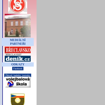
MEDIÁLNÍ
PARTNEŘI
ODKAZY
Facebook
Žákyně, kadetky, juniorky