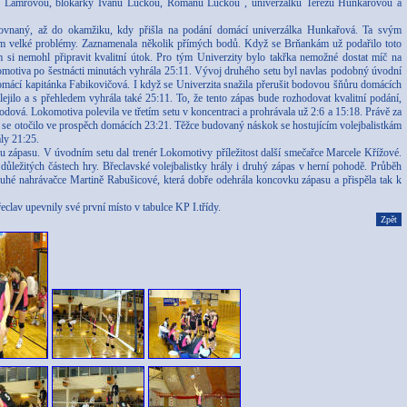
 Lamrovou, blokařky Ivanu Luckou, Romanu Luckou , univerzálku Terezu Hunkařovou a
rovnaný, až do okamžiku, kdy přišla na podání domácí univerzálka Hunkařová. Ta svým
ám velké problémy. Zaznamenala několik přímých bodů. Když se Brňankám už podařilo toto
ým si nemohl připravit kvalitní útok. Pro tým Univerzity bylo takřka nemožné dostat míč na
omotiva po šestnácti minutách vyhrála 25:11. Vývoj druhého setu byl navlas podobný úvodní
 domácí kapitánka Fabikovičová. I když se Univerzita snažila přerušit bodovou šňůru domácích
lo a s přehledem vyhrála také 25:11. To, že tento zápas bude rozhodovat kvalitní podání,
odová. Lokomotiva polevila ve třetím setu v koncentraci a prohrávala už 2:6 a 15:18. Právě za
e se otočilo ve prospěch domácích 23:21. Těžce budovaný náskok se hostujícím volejbalistkám
ály 21:25.
u zápasu. V úvodním setu dal trenér Lokomotivy příležitost další smečařce Marcele Křížové.
 důležitých částech hry. Břeclavské volejbalistky hrály i druhý zápas v herní pohodě. Průběh
druhé nahrávačce Martině Rabušicové, která dobře odehrála koncovku zápasu a přispěla tak k
clav upevnily své první místo v tabulce KP I.třídy.
Zpět