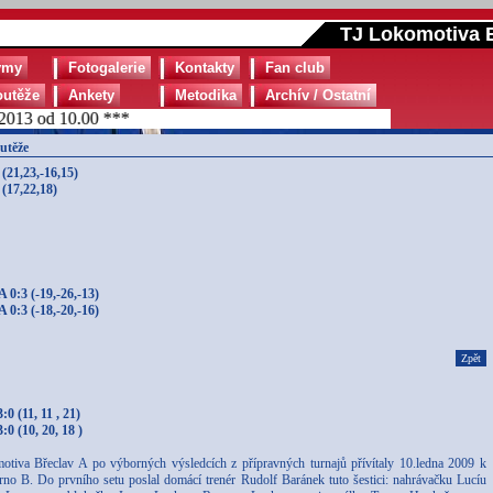
TJ Lokomotiva B
ýmy
Fotogalerie
Kontakty
Fan club
outěže
Ankety
Metodika
Archív / Ostatní
13 od 10.00 ***
utěže
21,23,-16,15)
(17,22,18)
 0:3 (-19,-26,-13)
 0:3 (-18,-20,-16)
Zpět
 (11, 11 , 21)
0 (10, 20, 18 )
otiva Břeclav A po výborných výsledcích z přípravných turnajů přívítaly 10.ledna 2009 k
 B. Do prvního setu poslal domácí trenér Rudolf Baránek tuto šestici: nahrávačku Lucíu