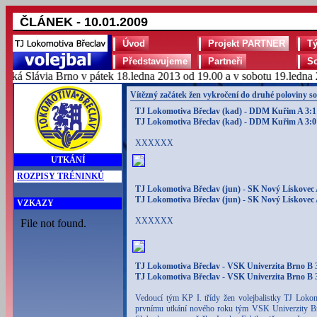
ČLÁNEK - 10.01.2009
Úvod
Projekt PARTNER
T
Představujeme
Partneři
S
á Slávia Brno v pátek 18.ledna 2013 od 19.00 a v sobotu 19.ledna 20
Vítězný začátek žen vykročení do druhé poloviny so
TJ Lokomotiva Břeclav (kad) - DDM Kuřim A 3:1 (
TJ Lokomotiva Břeclav (kad) - DDM Kuřim A 3:0 
XXXXXX
UTKÁNÍ
ROZPISY TRÉNINKŮ
TJ Lokomotiva Břeclav (jun) - SK Nový Lískovec A
TJ Lokomotiva Břeclav (jun) - SK Nový Lískovec A
VZKAZY
XXXXXX
TJ Lokomotiva Břeclav - VSK Univerzita Brno B 3:0
TJ Lokomotiva Břeclav - VSK Univerzita Brno B 3:
Vedoucí tým KP I. třídy žen volejbalistky TJ Lokom
prvnímu utkání nového roku tým VSK Univerzity Brno