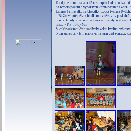
K odpolednímu zápasu již nastoupila Lokomotiva s t
na tvrdém podání a výborných kombinačních akcích. Kv
Lamrová a Pavelková, blokařky Lucká Ivana a Rylichov
a Blažková přispěly k hladkému vítězství v poslední
nenalezly síly k většímu odporu a připsaly si do tab
místo v KP I.třídy žen.
V celé podzimní části podávaly velmi kvalitní výkony
Nyní zahájí celý tým přípravu na jarní část soutěže,