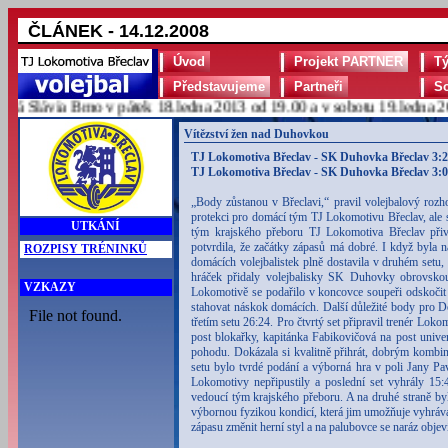
ČLÁNEK - 14.12.2008
Úvod
Projekt PARTNER
T
Představujeme
Partneři
S
Slávia Brno v pátek 18.ledna 2013 od 19.00 a v sobotu 19.ledna 2013
Vítězství žen nad Duhovkou
TJ Lokomotiva Břeclav - SK Duhovka Břeclav 3:2 (
TJ Lokomotiva Břeclav - SK Duhovka Břeclav 3:0 
„Body zůstanou v Břeclavi,“ pravil volejbalový rozh
protekci pro domácí tým TJ Lokomotivu Břeclav, ale
UTKÁNÍ
tým krajského přeboru TJ Lokomotiva Břeclav při
potvrdila, že začátky zápasů má dobré. I když byla n
ROZPISY TRÉNINKŮ
domácích volejbalistek plně dostavila v druhém setu
hráček přidaly volejbalisky SK Duhovky obrovskou 
VZKAZY
Lokomotivě se podařilo v koncovce soupeři odskočit 
stahovat náskok domácích. Další důležité body pro Do
třetím setu 26:24. Pro čtvrtý set připravil trenér L
post blokařky, kapitánka Fabikovičová na post univ
pohodu. Dokázala si kvalitně přihrát, dobrým kombi
setu bylo tvrdé podání a výborná hra v poli Jany Pa
Lokomotivy nepřipustily a poslední set vyhrály 15
vedoucí tým krajského přeboru. A na druhé straně byl
výbornou fyzikou kondicí, která jim umožňuje vyhráv
zápasu změnit herní styl a na palubovce se naráz objev