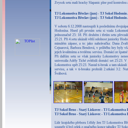
Zvysok setu mali hracky Slapanic plne pod kontrolou a
TJ Lokomotiva Břeclav (jun) - TJ Sokol Hodonín A
TJ Lokomotiva Břeclav (jun) - TJ Sokol Hodonín A 
V sobotu 6.12.2008 nastoupili k poslednímu dvojzápa
Hodonína. Hned při prvním setu si vzala Lokomotiv
jednoznačně 25: 18. Při druhém i třetím setu převzali
25:21. Při 4.setu ukázali větší odolnost juniorky Hodon
minulém zápase, a to: jako nahrávačka: Dana Zvaři
Cejnarová, Barbora Bendová, v průběhu hry byly vša
jejich kvalitnímu a tvrdému servisu. Domácí ze špatné 
Při dalším setu se však juniorky Lokomotivy nene
univerzála Adély Tiché zvítězili domácí set 25:23. 
Lokomotiva opět 25:23. Nastal ti-break a tam ukázal
servisu, a tak v ti-breaku prohráli 2.utkání 3:2. 
Švábová.
TJ Sokol Brno - Starý Lískovec - TJ Lokomotiva Bř
TJ Sokol Brno - Starý Lískovec - TJ Lokomotiva Bř
Lídr krajského přeboru I.třídy žen TJ Lokomotiva Bř
soupeře jí byl celek z opačného konce tabulky TJ Soko