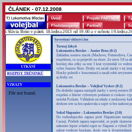
ČLÁNEK - 07.12.2008
Úvod
Projekt PARTNER
T
Představujeme
Partneři
S
lávia Brno v pátek 18.ledna 2013 od 19.00 a v sobotu 19.ledna 2013
Suverénní vítězství žen
Turnaj žákyň
Lokomotiva Breclav – Junior Brno (0:2)
Zakladna zostava ziacok (Machova, Potmesilova, Casn
respektom, co sa prejavilo na skore. Za stavu 3:8 sa a
horskej oba celky sa este 3 krat vystriedali vo vede
UTKÁNÍ
vyhre Junioru Brno. Druhy set zacali ziacky v tej iste
Hracky polavili v koncentracii a zacali robit nevynute
ROZPISY TRÉNINKŮ
aj druhy set.
VZKAZY
Lokomotiva Breclav – Volejbal Vyskov (0:2)
Do druheho zapasu nastupili ziacky v novej zostave 
respektu a hlavne vybornym podanim si coskoro vypr
striedat Pyskata. Vzhladom na mlady a neskuseny kade
druhom sete sa hra opakovala a super si bez tazkosti pr
Sokol Slapanice – Lokomotiva Breclav (2:0)
Do rozhodujuceho zapasu proti Slapaniciam nastup
Casna). Priebeh zapasu napovedal, ze pojde skutocne
nakoniec lepsie zvladol super zo Slapanic a vyhral 2
zahrat vsetkym hrackam, doslo este k dvojstriedani