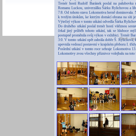
Trenér hostí Rudolf Baránek poslal na palubovku
Romanu Luckou, univerzálku Šárku Rylichovou a libe
7:8. Od tohoto stavu Lokomotiva herně dominovala.
k tvrdým útokům, ke kterým domácí obrana na síti je
Výtečný výkon v tomto utkání odvedla Šárka Rylichová 
Do druhého utkání poslal trenér hostí vítěznou sest
čekal jiný průběh tohoto utkání, tak se hluboce mý
postupně proměnila svůj výkon v exhibici. Trenér Bará
TKsoft - ing.
3:0. V tomto utkání opět zahrála dobře Š. Rylichová,
upevnila vedoucí postavení v krajském přeboru I. třídy
Poslední utkání v tomto roce sehraje Lokomotiva 1
Lokomotivy zvou všechny příznivce volejbalu na toto 