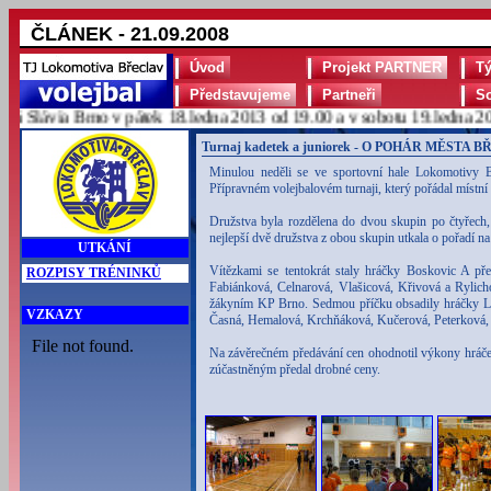
ČLÁNEK - 21.09.2008
Úvod
Projekt PARTNER
T
Představujeme
Partneři
S
lávia Brno v pátek 18.ledna 2013 od 19.00 a v sobotu 19.ledna 2013
Turnaj kadetek a juniorek - O POHÁR MĚSTA 
Minulou neděli se ve sportovní hale Lokomotivy B
Přípravném volejbalovém turnaji, který pořádal místní
Družstva byla rozdělena do dvou skupin po čtyřech,
nejlepší dvě družstva z obou skupin utkala o pořadí na 
UTKÁNÍ
Vítězkami se tentokrát staly hráčky Boskovic A pře
ROZPISY TRÉNINKŮ
Fabiánková, Celnarová, Vlašicová, Křivová a Rylicho
žákyním KP Brno. Sedmou příčku obsadily hráčky Lo
VZKAZY
Časná, Hemalová, Krchňáková, Kučerová, Peterková,
Na závěrečném předávání cen ohodnotil výkony hráček
zúčastněným předal drobné ceny.