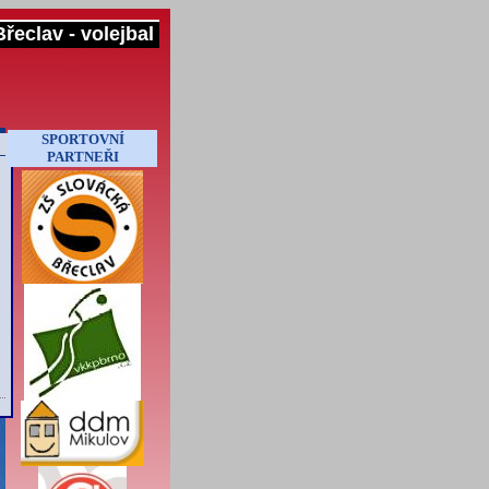
řeclav - volejbal
SPORTOVNÍ
PARTNEŘI