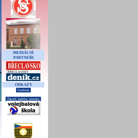
MEDIÁLNÍ
PARTNEŘI
ODKAZY
Facebook
Žákyně, kadetky, juniorky