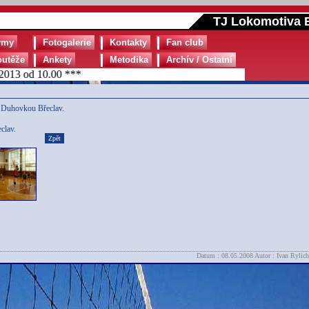
TJ Lokomotiva B
ýmy
Fotogalerie
Kontakty
Fan club
outěže
Ankety
Metodika
Archív / Ostatní
13 od 10.00 ***
s Duhovkou Břeclav.
clav.
Zpět
Datum : 08.05.2008 Autor : Ivan Rylich