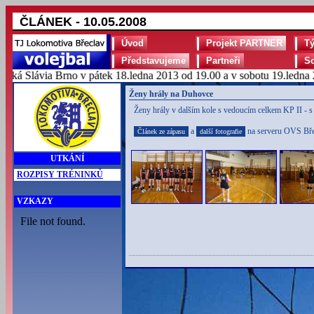
ČLÁNEK - 10.05.2008
Úvod
Projekt PARTNER
T
Představujeme
Partneři
S
 Slávia Brno v pátek 18.ledna 2013 od 19.00 a v sobotu 19.ledna 20
Ženy hrály na Duhovce
Ženy hrály v dalším kole s vedoucím celkem KP II - 
a
na serveru OVS Bře
Článek ze zápasu
další fotografie
UTKÁNÍ
ROZPISY TRÉNINKŮ
VZKAZY