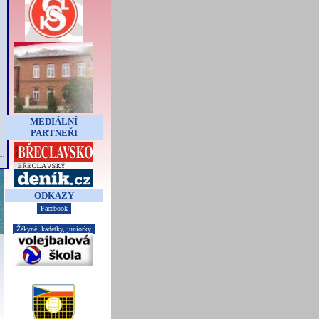
MEDIÁLNÍ
PARTNEŘI
ODKAZY
Facebook
Žákyně, kadetky, juniorky