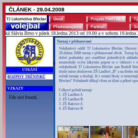
ČLÁNEK - 29.04.2008
Úvod
Projekt PARTNER
T
Představujeme
Partneři
S
á Slávia Brno v pátek 18.ledna 2013 od 19.00 a v sobotu 19.ledna 20
Turnaj v přehazované
Volejbalový oddíl TJ Lokomotiva Břeclav, Okresní v
29.dubna 2008 turnaj v přehazované dívek. Turnaj byl
dobré podmínky pro soutěžení jednotlivých základní
neumožnily svým žákyním poprat se o vítězství v tom
volejbalistek TJ Lokomotiva Břeclav pan Rudolf Bará
UTKÁNÍ
druhé místo družstvem ZŠ Lanžhot „B“ a na třetím mí
ročník turnaje a doufají, že i ostatní školy si nenech
ROZPISY TRÉNINKŮ
Břeclavi“ Pořadatelé děkují všem za účast a pěkné spo
VZKAZY
Celkové pořadí turnaje:
1. ZŠ Lanžhot A
2. ZŠ Lanžhot B
3. ZŠ Rakvice A
4. ZŠ Rakvice B