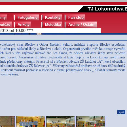
TJ Lokomotiva B
ýmy
Fotogalerie
Kontakty
Fan club
outěže
Ankety
Metodika
Archív / Ostatní
13 od 10.00 ***
olejbalový svaz Břeclav a Odbor školství, kultury, mládeže a sportu Břeclav uspořádali
 určen pro základní školy z Břeclavi a okolí. Organizátoři prvního ročníku turnaje vytvořili
ch škol v této zajímavé míčové hře. Jen škoda, že některé základní školy svou neúčastí
to turnaji. Zúčastněné družstva předváděla strhující boje a na konci turnaje mohl trenér
nek předat ceny vítězům. Prvenství si z Břeclavi odvezla ZŠ Lanžhot „A“, která obsadila i
stě skončilo družstvo ZŠ Rakvice „A“. Všechny zúčastněná družstva se už dnes těší na druhý
ají uniknout možnost poprat se o vítězství v turnaji přehazované dívek „ o Pohár starosty města
rtovní výkony.
Zpět