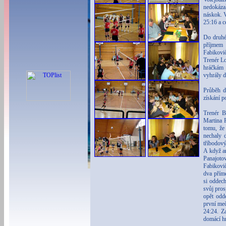
nedokáza
náskok. V
25:16 a c
Do druhé
příjmem 
Fabikovi
Trenér Lo
hráčkám z
vyhrály d
Průběh d
získání p
Trenér B
Martina 
tomu, že
nechaly 
tříbodov
A když a
Panajot
Fabikovič
dva přímé
si oddech
svůj pro
opět odd
první meč
24:24. Z
domácí hr