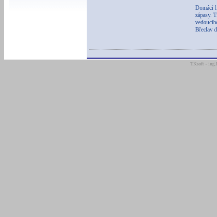
Domácí h
zápasy. T
vedoucíh
Břeclav d
TKsoft - ing.