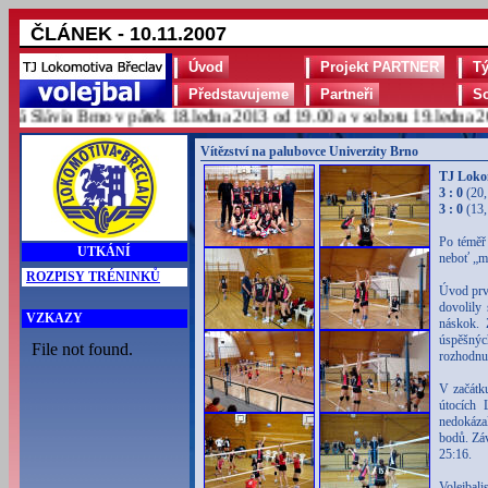
ČLÁNEK - 10.11.2007
Úvod
Projekt PARTNER
T
Představujeme
Partneři
S
Slávia Brno v pátek 18.ledna 2013 od 19.00 a v sobotu 19.ledna 2013
Vítězství na palubovce Univerzity Brno
TJ Loko
3 : 0
(20,
3 : 0
(13,
Po téměř
UTKÁNÍ
neboť „ma
ROZPISY TRÉNINKŮ
Úvod prvn
dovolily
VZKAZY
náskok. 
úspěšnýc
rozhodnu
V začátk
útocích 
nedokázal
bodů. Záv
25:16.
Volejbal