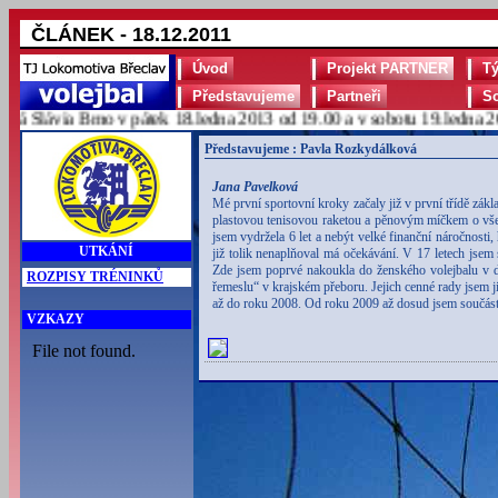
ČLÁNEK - 18.12.2011
Úvod
Projekt PARTNER
T
Představujeme
Partneři
S
Slávia Brno v pátek 18.ledna 2013 od 19.00 a v sobotu 19.ledna 2013
Představujeme : Pavla Rozkydálková
Jana Pavelková
Mé první sportovní kroky začaly již v první třídě zá
plastovou tenisovou raketou a pěnovým míčkem o všec
jsem vydržela 6 let a nebýt velké finanční náročnosti, 
UTKÁNÍ
již tolik nenaplňoval má očekávání. V 17 letech jsem
Zde jsem poprvé nakoukla do ženského volejbalu v d
ROZPISY TRÉNINKŮ
řemeslu“ v krajském přeboru. Jejich cenné rady jsem j
až do roku 2008. Od roku 2009 až dosud jsem součás
VZKAZY