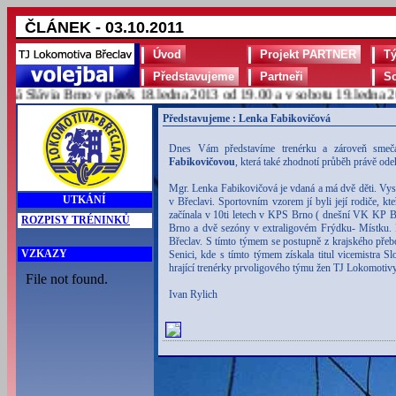
ČLÁNEK - 03.10.2011
Úvod
Projekt PARTNER
T
Představujeme
Partneři
S
Slávia Brno v pátek 18.ledna 2013 od 19.00 a v sobotu 19.ledna 2013
Představujeme : Lenka Fabikovičová
Dnes Vám představíme trenérku a zároveň smeč
Fabikovičovou
, která také zhodnotí průběh právě od
Mgr. Lenka Fabikovičová je vdaná a má dvě děti. Vy
UTKÁNÍ
v Břeclavi. Sportovním vzorem jí byli její rodiče, k
začínala v 10ti letech v KPS Brno ( dnešní VK KP B
ROZPISY TRÉNINKŮ
Brno a dvě sezóny v extraligovém Frýdku- Místku. P
Břeclav. S tímto týmem se postupně z krajského přeb
VZKAZY
Senici, kde s tímto týmem získala titul vicemistra Sl
hrající trenérky prvoligového týmu žen TJ Lokomotiv
Ivan Rylich