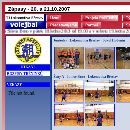
Zápasy - 20. a 21.10.2007
Úvod
Projekt PARTNER
T
Představujeme
Partneři
S
lávia Brno v pátek 18.ledna 2013 od 19.00 a v sobotu 19.ledna 2013
Juniorky - Lokomotiva Břeclav - Sokol Hodonín
UTKÁNÍ
ROZPISY TRÉNINKŮ
Ženy A - Junior Brno - Lokomotiva Břeclav
VZKAZY