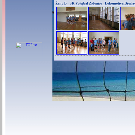
Ženy B - SK Volejbal Židenice - Lokomotiva Břecla